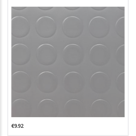
€9.92