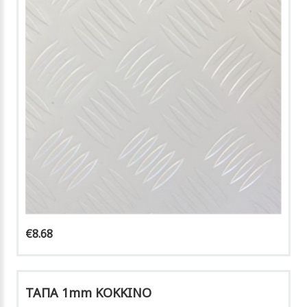
€8.68
ΤΑΠΑ 1mm KOKKINO