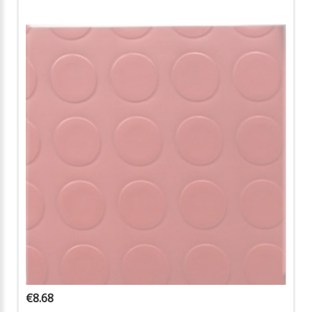
€8.68