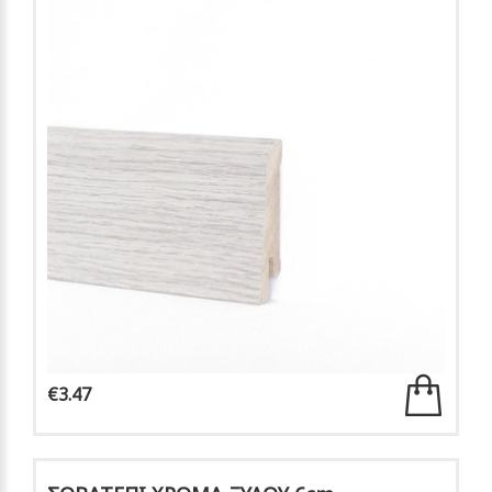
€3.47