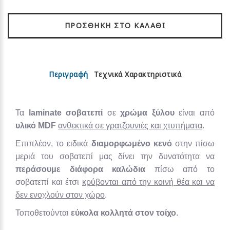
ΠΡΟΣΘΉΚΗ ΣΤΟ ΚΑΛΆΘΙ
Περιγραφή
Τεχνικά Χαρακτηριστικά
Τα
laminate σοβατεπί
σε
χρώμα ξύλου
είναι από
υλικό MDF
ανθεκτικά σε γρατζουνιές και χτυπήματα
.
Επιπλέον, το ειδικά
διαμορφωμένο κενό
στην πίσω
μεριά του σοβατεπί μας δίνει την δυνατότητα να
περάσουμε διάφορα καλώδια
πίσω από το
σοβατεπί και έτσι
κρύβονται από την κοινή θέα και να
δεν ενοχλούν στον χώρο
.
Τοποθετούνται
εύκολα κολλητά στον τοίχο
.