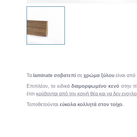
Τα
laminate σοβατεπί
σε
χρώμα ξύλου
είναι από
Επιπλέον, το ειδικά
διαμορφωμένο κενό
στην πί
έτσι
κρύβονται από την κοινή θέα και να δεν ενοχλ
Τοποθετούνται
εύκολα κολλητά στον τοίχο
.