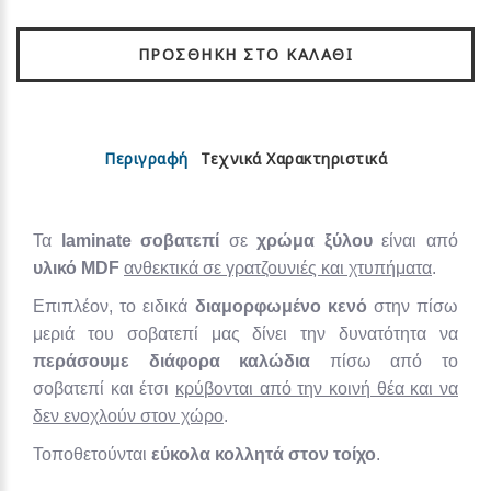
ΠΡΟΣΘΉΚΗ ΣΤΟ ΚΑΛΆΘΙ
Περιγραφή
Τεχνικά Χαρακτηριστικά
Τα
laminate σοβατεπί
σε
χρώμα ξύλου
είναι από
υλικό MDF
ανθεκτικά σε γρατζουνιές και χτυπήματα
.
Επιπλέον, το ειδικά
διαμορφωμένο κενό
στην πίσω
μεριά του σοβατεπί μας δίνει την δυνατότητα να
περάσουμε διάφορα καλώδια
πίσω από το
σοβατεπί και έτσι
κρύβονται από την κοινή θέα και να
δεν ενοχλούν στον χώρο
.
Τοποθετούνται
εύκολα κολλητά στον τοίχο
.