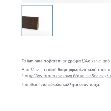
Τα
laminate σοβατεπί
σε
χρώμα ξύλου
είναι από
Επιπλέον, το ειδικά
διαμορφωμένο κενό
στην πί
έτσι
κρύβονται από την κοινή θέα και να δεν ενοχλ
Τοποθετούνται
εύκολα κολλητά στον τοίχο
.