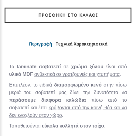
ΠΡΟΣΘΉΚΗ ΣΤΟ ΚΑΛΆΘΙ
Περιγραφή
Τεχνικά Χαρακτηριστικά
Τα
laminate σοβατεπί
σε
χρώμα ξύλου
είναι από
υλικό MDF
ανθεκτικά σε γρατζουνιές και χτυπήματα
.
Επιπλέον, το ειδικά
διαμορφωμένο κενό
στην πίσω
μεριά του σοβατεπί μας δίνει την δυνατότητα να
περάσουμε διάφορα καλώδια
πίσω από το
σοβατεπί και έτσι
κρύβονται από την κοινή θέα και να
δεν ενοχλούν στον χώρο
.
Τοποθετούνται
εύκολα κολλητά στον τοίχο
.