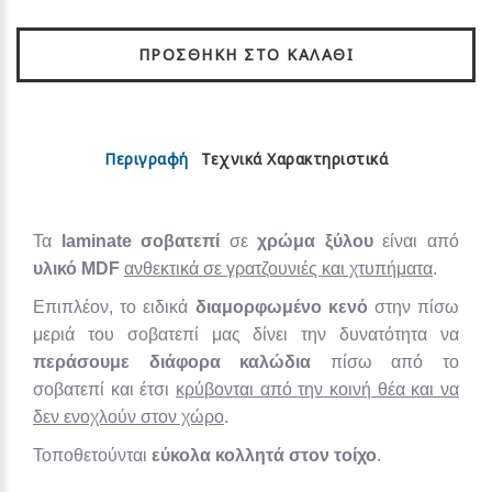
ΠΡΟΣΘΉΚΗ ΣΤΟ ΚΑΛΆΘΙ
Περιγραφή
Τεχνικά Χαρακτηριστικά
Τα
laminate σοβατεπί
σε
χρώμα ξύλου
είναι από
υλικό MDF
ανθεκτικά σε γρατζουνιές και χτυπήματα
.
Επιπλέον, το ειδικά
διαμορφωμένο κενό
στην πίσω
μεριά του σοβατεπί μας δίνει την δυνατότητα να
περάσουμε διάφορα καλώδια
πίσω από το
σοβατεπί και έτσι
κρύβονται από την κοινή θέα και να
δεν ενοχλούν στον χώρο
.
Τοποθετούνται
εύκολα κολλητά στον τοίχο
.