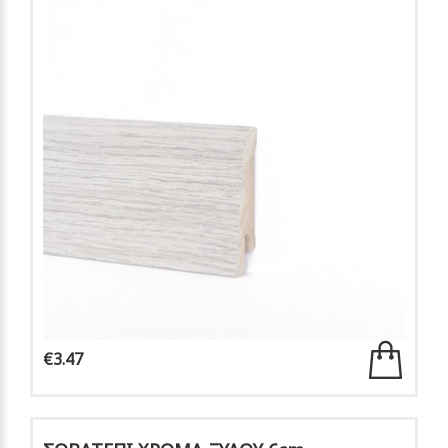
€3.47