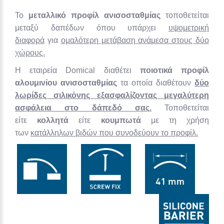
Το
μεταλλικό προφίλ ανισοσταθμίας
τοποθετείται
μεταξύ δαπέδων όπου υπάρχει
υψομετρική
διαφορά
για
ομαλότερη μετάβαση ανάμεσα στους δύο
χώρους.
Η εταιρεία Domical διαθέτει
ποιοτικά προφίλ
αλουμινίου ανισοσταθμίας
τα οποία διαθέτουν
δύο
λωρίδες σιλικόνης εξασφαλίζοντας μεγαλύτερη
ασφάλεια στο δάπεδό σας.
Τοποθετείται
είτε
κολλητά
είτε
κουμπωτά
με τη χρήση
των
κατάλληλων βιδών που συνοδεύουν το προφίλ.